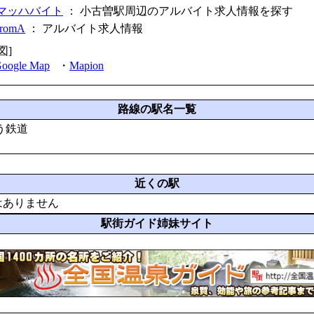
マッハバイト
： 小古曽駅周辺のアルバイト求人情報を探す
fromA
：
アルバイト求人情報
図]
oogle Map
・
Mapion
路線の駅名一覧
う鉄道
近くの駅
はありません
駅街ガイド姉妹サイト