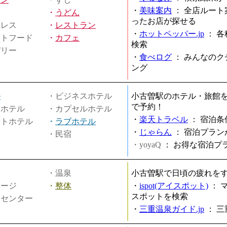
・
美味案内
：
全店ルート
・
うどん
ったお店が探せる
ミレス
・
レストラン
・
ホットペッパー.jp
：
各
ストフード
・
カフェ
検索
バリー
・
食べログ
：
みんなのク
ング
ル
・ビジネスホテル
小古曽駅のホテル・旅館
で予約！
ィホテル
・カプセルホテル
・
楽天トラベル
：
宿泊条
ートホテル
・
ラブホテル
・
じゃらん
：
宿泊プラン
・民宿
・yoyaQ
：
お得な宿泊プ
・温泉
小古曽駅で日頃の疲れを
サージ
・
整体
・
ispot(アイスポット)
：
スポットを検索
スセンター
・
三重温泉ガイド.jp
：
三