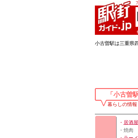
小古曽駅は三重県
「小古曽
暮らしの情報
・
居酒
・焼肉
・
ラー