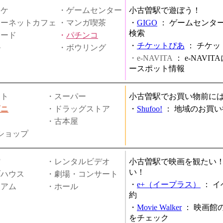
オケ
・ゲームセンター
小古曽駅で遊ぼう！
ターネットカフェ
・マンガ喫茶
・
GIGO
：
ゲームセンタ
検索
ヤード
・
パチンコ
・
チケットぴあ
：
チケッ
ル
・ボウリング
・e-NAVITA
：
e-NAVI
ースポット情報
ート
・スーパー
小古曽駅でお買い物前に
ビニ
・ドラッグストア
・
Shufoo!
：
地域のお買い
・古本屋
円ショップ
館
・レンタルビデオ
小古曽駅で映画を観たい
い！
ブハウス
・劇場・コンサート
・
e+（イープラス）
：
イ
ジアム
・ホール
約
・
Movie Walker
：
映画館
をチェック