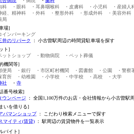
総合病院
・病院
・
歯科
内科
・眼科
・耳鼻咽喉科
・皮膚科
・小児科
・産婦人
神経、精神科
・外科
・整形外科
・形成外科
・美容外科
薬局
車場]
コインパーキング
三井のリパーク
： 小古曽駅周辺の時間貸駐車場を探す
ット]
ペットショップ
・動物病院
・ペット葬儀
公的機関等]
郵便局
・銀行
・市区町村機関
・図書館
・公園
・警察
保育所
・幼稚園
・小学校
・中学校
・高校
・大学
神社
・
寺
電話番号検索]
タウンページ
： 全国1,100万件のお店・会社情報から小古曽駅
住まいを借りる]
アパマンショップ
： こだわり検索メニューで探す
スマイティ(賃貸)
： 駅周辺の賃貸物件を一覧表示
アルバイト]