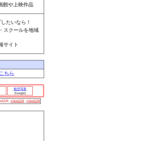
画館や上映作品
プしたいなら！
・スクールを地域
報サイト
こちら
航空写真
[Google]
00m以内
○2km以内
○5km以内