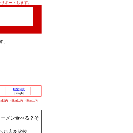
をサポートします。
す。
航空写真
[Google]
00m以内
○2km以内
○5km以内
ラーメン食べる？そ
らお店を比較