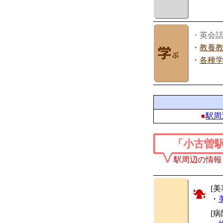
・英会
・
教養
・
各種
●
駅周
「小古曽
駅周辺の情報
[美
・
[