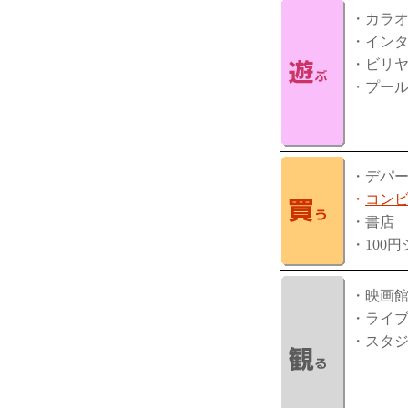
・カラ
・イン
・ビリ
・プー
・デパ
・
コン
・書店
・100
・映画
・ライ
・スタ