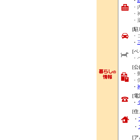
・
・
・
・
[駐
・
・
[ペ
・
[
・
・
・
[
・
[
・
・
[