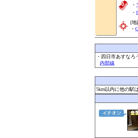
・
・
[地
・
G
・四日市あすなろ
内部線
5km以内に他の駅