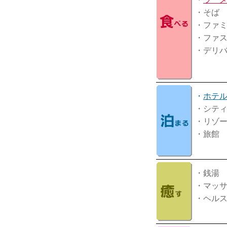
・そば
・ファ
・ファ
・デリ
・
ホテ
・シテ
・リゾ
・旅館
・銭湯
・マッ
・ヘル