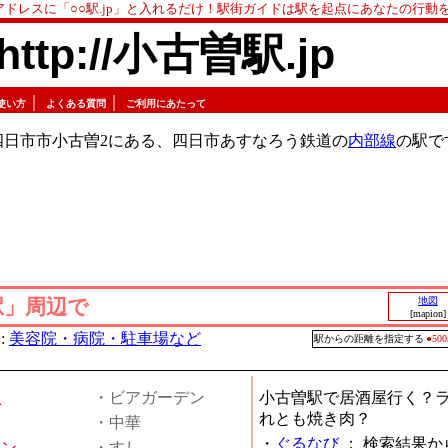
アドレスに「○○駅.jp」と入れるだけ！駅街ガイドは駅を起点にあなたの行動
http://小古曽駅.jp
｜
｜
使い方
よくある質問
ご利用にあたって
四日市市小古曽2にある、四日市あすなろう鉄道の
内部線
の駅で
駅」周辺で
地図
[mapion]
:
美容院・病院・駐車場など
駅からの距離を指定する
●5
屋
・ビアガーデン
小古曽駅で居酒屋行く？
れとも焼き肉？
・中華
・
ぐるなび
：
検索結果か
メン
・すし