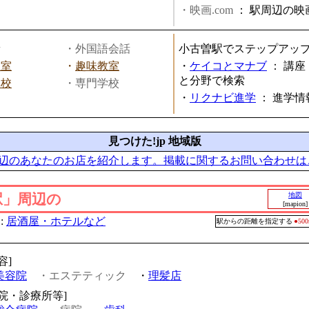
・映画.com
：
駅周辺の映
話
・外国語会話
小古曽駅でステップアッ
教室
・
趣味教室
・
ケイコとマナブ
：
講座
と分野で検索
学校
・専門学校
・
リクナビ進学
：
進学情
見つけた!jp 地域版
辺のあなたのお店を紹介します。掲載に関するお問い合わせは
駅」周辺の
地図
[mapion]
:
居酒屋・ホテルなど
駅からの距離を指定する
●5
容]
美容院
・エステティック
・
理髪店
病院・診療所等]